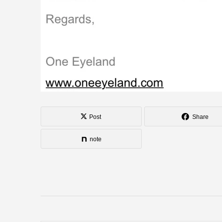
Post
Share
note